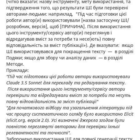
(чітко вказати: назву інструменту, мету використання, та
підтвердження того, що результати ШІ були перевірені
авторами-людьми: наприклад, "Під час підготовки цієї
роботи автор(и) використовували [назва застосунку ШІ/
розробник, версія], щоб [ПРИЧИНА]. Після використання
цього інструменту/сервісу автор(и) переглянув і
відредагував вміст за потреби та несе(ють) повну
відповідальність за вміст публікації»). Де вказувати: якщо
ШІ використовувався для покращення тексту — в розділі
Подяки; якщо для збору чи аналізу даних — в розділі
Методи.
Приклади:
"Під час підготовки цієї роботи автори використовували
Claude 3.5 Sonnet для перекладу та редагування тексту.
Після використання цього інструменту/сервісу автори
перевірили та відредагували вміст за потреби та несуть
повну відповідальність за зміст публікації"
"Для початкового відбору та узагальнення літератури під
час процесу систематичного огляду було використано Elicit
(elicit.org, версія 2.0). Усі визначені джерела згодом були
повністю переглянуті авторами для перевірки їхньої
релевантності та точності".
Заборонено використання ШІ для повної генерації тексту,