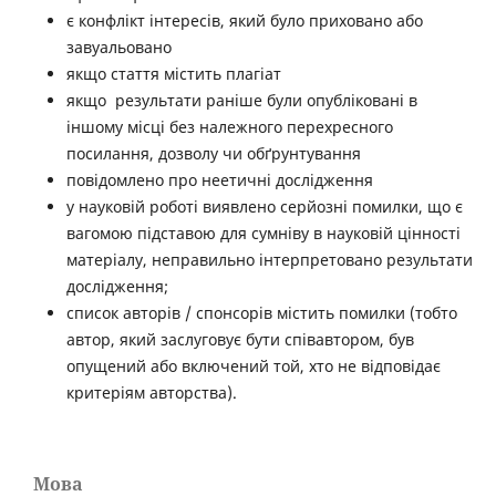
є конфлікт інтересів, який було приховано або
завуальовано
якщо стаття містить плагіат
якщо результати раніше були опубліковані в
іншому місці без належного перехресного
посилання, дозволу чи обґрунтування
повідомлено про неетичні дослідження
у науковій роботі виявлено серйозні помилки, що є
вагомою підставою для сумніву в науковій цінності
матеріалу, неправильно інтерпретовано результати
дослідження;
список авторів / спонсорів містить помилки (тобто
автор, який заслуговує бути співавтором, був
опущений або включений той, хто не відповідає
критеріям авторства).
Мова