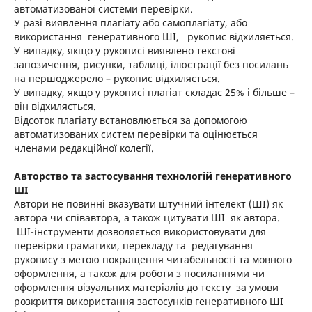
автоматизованої системи перевірки.
У разі виявлення плагіату або самоплагіату, або
використання генеративного ШІ, рукопис відхиляється.
У випадку, якщо у рукописі виявлено текстові
запозичення, рисунки, таблиці, ілюстрації без посилань
на першоджерело – рукопис відхиляється.
У випадку, якщо у рукописі плагіат складає 25% і більше –
він відхиляється.
Відсоток плагіату встановлюється за допомогою
автоматизованих систем перевірки та оцінюється
членами редакційної колегії.
Авторство та застосування технологій генеративного
ШІ
Автори не повинні вказувати штучний інтелект (ШІ) як
автора чи співавтора, а також цитувати ШІ як автора.
ШІ-інструменти дозволяється використовувати для
перевірки граматики, перекладу та редагування
рукопису з метою покращення читабельності та мовного
оформлення, а також для роботи з посиланнями чи
оформлення візуальних матеріалів до тексту за умови
розкриття використання застосунків генеративного ШІ