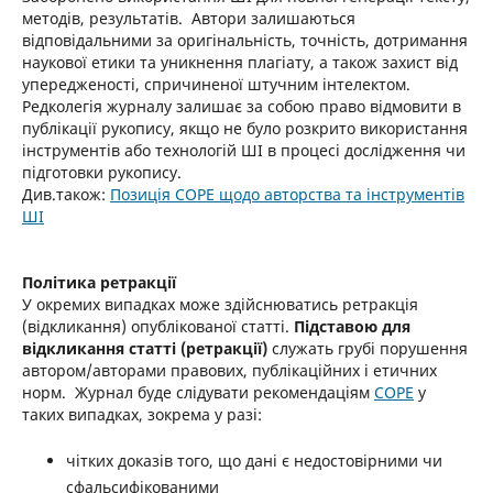
методів, результатів. Автори залишаються
відповідальними за оригінальність, точність, дотримання
наукової етики та уникнення плагіату, а також захист від
упередженості, спричиненої штучним інтелектом.
Редколегія журналу залишає за собою право відмовити в
публікації рукопису, якщо не було розкрито використання
інструментів або технологій ШІ в процесі дослідження чи
підготовки рукопису.
Див.також:
Позиція COPE щодо авторства та інструментів
ШІ
Політика ретракції
У окремих випадках може здійснюватись ретракція
(відкликання) опублікованої статті.
Підставою для
відкликання статті (ретракції)
служать грубі порушення
автором/авторами правових, публікаційних і етичних
норм. Журнал буде слідувати рекомендаціям
COPE
у
таких випадках, зокрема у разі:
чітких доказів того, що дані є недостовірними чи
сфальсифікованими