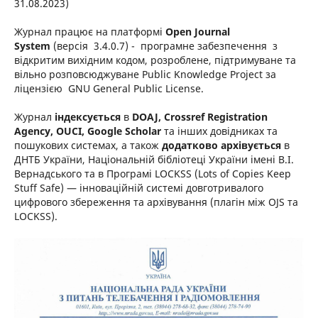
31.08.2023)
Журнал працює на платформі
Open Journal
System
(версія 3.4.0.7) - програмне забезпечення з
відкритим вихідним кодом, розроблене, підтримуване та
вільно розповсюджуване Public Knowledge Project за
ліцензією GNU General Public License.
Журнал
індексується
в
DOAJ, Crossref Registration
Agency, OUCI, Google Scholar
та інших довідниках та
пошукових системах, а також
додатково архівується
в
ДНТБ України, Національній бібліотеці України імені В.І.
Вернадського та в Програмі LOCKSS (Lots of Copies Keep
Stuff Safe) — інноваційній системі довготривалого
цифрового збереження та архівування (плагін між OJS та
LOCKSS).