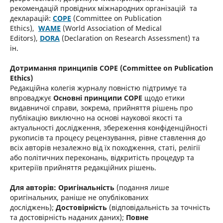
рекомендацій провідних міжнародних організацій та
декларацій:
COPE
(Committee on Publication
Ethics),
WAME
(World Association of Medical
Editors),
DORA
(Declaration on Research Assessment) та
ін.
Дотримання принципів COPE (Committee on Publication
Ethics)
Редакційна колегія журналу повністю підтримує та
впроваджує
Основні принципи COPE
щодо етики
видавничої справи, зокрема, прийняття рішень про
публікацію виключно на основі наукової якості та
актуальності дослідження, збереження конфіденційності
рукописів та процесу рецензування, рівне ставлення до
всіх авторів незалежно від їх походження, статі, релігії
або політичних переконань, відкритість процедур та
критеріїв прийняття редакційних рішень.
Для авторів: Оригінальність
(подання лише
оригінальних, раніше не опублікованих
досліджень);
Достовірність
(відповідальність за точність
та достовірність наданих даних);
Повне