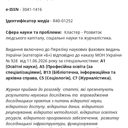
e-ISSN
-
3041-1416
Ідентифікатор медіа
- R40-01252
Сфера науки та проблеми:
Кластер - Розвиток
людського капіталу, соціальні науки та журналістика.
Видання включено до Переліку наукових фахових видань
України (категорія «Б») відповідно до наказу МОН України
№ 928 від 11.06.
2026
року за спеціальностями:
А1
(Освітні науки), А5 (Професійна освіта (за
спеціалізаціями), В1З (Бібліотечна, інформаційна та
архівна справа, С5 (Соціологія), С7 (Журналістика).
Журнал приймає до розгляду статті, які презентують
результати наукових досліджень та впровадження
дослідницьких практик з питань відкритої науки,
відкритого доступу, відкритих даних, відкритого
рецензування, відкритої методології, відкритих освітніх
ресурсів, відкритого програмного забезпечення, розвитку
дослідницької інфраструктури, функціонування