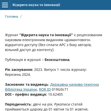
Відкрита наука та інновації
Головна
/
Журнал
"Відкрита наука та інновації"
є рецензованим
науковим електронним виданням «діамантового»
відкритого доступу (без сплати APC з боку авторів,
вільний доступ до контенту).
Публікація в журналі –
безкоштовна
.
Рік заснування:
2023
. Випуск 1 числа журналу:
березень
2024
.
Засновник та видавець
:
Державна науково-технічна
бібліотека України
,
ROR ID
019tz0c71
DOI – префікс видавця:
10.62405
Періодичність
: двічі на рік. Рукописи статей
приймаються щороку до 01 квітня та 01 жовтня.