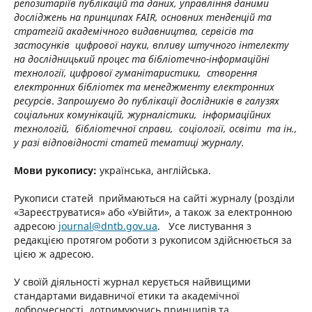
репозитаріїв публікацій та даних, управління даними
досліджень на принципах FAIR, основних тенденцій та
стратегій академічного видавництва, сервісів та
застосунків цифрової науки, впливу штучного інтелекту
на дослідницький процес та бібліотечно-інформаційні
технології, цифрової гуманітаристики, створення
електронних бібліотек та менеджменту електронних
ресурсів
.
Запрошуємо до публікації дослідників в галузях
соціальних комунікацій, журналістики, інформаційних
технологій, бібліотечної справи, соціології, освіти та ін.,
у разі відповідності статей тематиці журналу.
Мови рукопису:
українська, англійська.
Рукописи статей приймаються на сайті журналу (розділи
«Зареєструватися» або «Увійти», а також за електронною
адресою
journal@dntb.gov.ua
. Усе листування з
редакцією протягом роботи з рукописом здійснюється за
цією ж адресою.
У своїй діяльності журнал керується найвищими
стандартами видавничої етики та академічної
доброчесності, дотримуючись принципів та