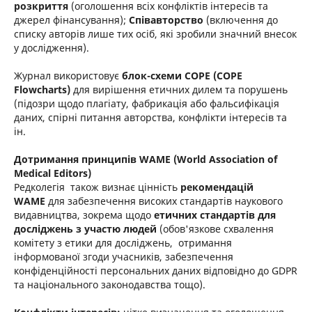
розкриття
(оголошення всіх конфліктів інтересів та
джерел фінансування);
Співавторство
(включення до
списку авторів лише тих осіб, які зробили значний внесок
у дослідження).
Журнал використовує
блок-схеми COPE (COPE
Flowcharts)
для вирішення етичних дилем та порушень
(підозри щодо плагіату, фабрикація або фальсифікація
даних, спірні питання авторства, конфлікти інтересів та
ін.
Дотримання принципів WAME (World Association of
Medical Editors)
Редколегія також визнає цінність
рекомендацій
WAME
для забезпечення високих стандартів наукового
видавництва, зокрема щодо
етичних стандартів для
досліджень з участю людей
(обов'язкове схвалення
комітету з етики для досліджень, отримання
інформованої згоди учасників, забезпечення
конфіденційності персональних даних відповідно до GDPR
та національного законодавства тощо).