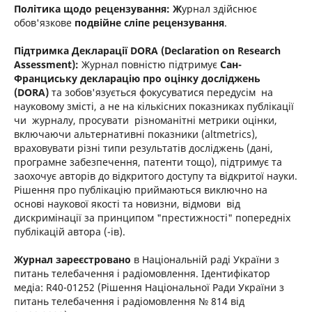
Політика щодо рецензування: Ж
урнал здійснює
обов'язкове
подвійне сліпе рецензування
.
Підтримка Декларації DORA (Declaration on Research
Assessment):
Журнал повністю підтримує
Сан-
Франциську декларацію про оцінку досліджень
(DORA)
та зобов'язується фокусуватися передусім на
науковому змісті, а не на кількісних показниках публікації
чи журналу, просувати різноманітні метрики оцінки,
включаючи альтернативні показники (altmetrics),
враховувати різні типи результатів досліджень (дані,
програмне забезпечення, патенти тощо), підтримує та
заохочує авторів до відкритого доступу та відкритої науки.
Рішення про публікацію приймаються виключно на
основі наукової якості та новизни, відмови від
дискримінації за принципом "престижності" попередніх
публікацій автора (-ів).
Журнал зареєстровано
в Національній раді України з
питань телебачення і радіомовлення. Ідентифікатор
медіа: R40-01252 (Рішення Національної Ради України з
питань телебачення і радіомовлення № 814 від