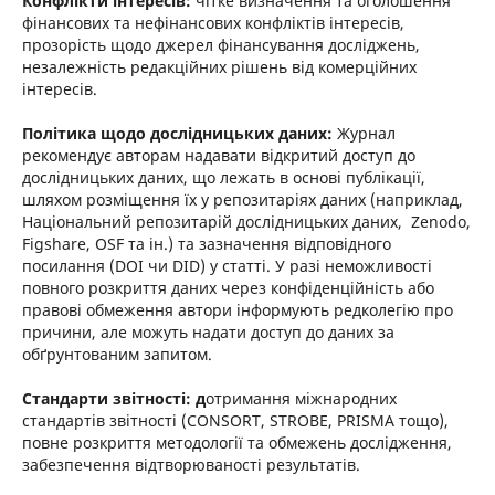
Конфлікти інтересів:
чітке визначення та оголошення
фінансових та нефінансових конфліктів інтересів,
прозорість щодо джерел фінансування досліджень,
незалежність редакційних рішень від комерційних
інтересів.
Політика щодо дослідницьких даних:
Журнал
рекомендує авторам надавати відкритий доступ до
дослідницьких даних, що лежать в основі публікації,
шляхом розміщення їх у репозитаріях даних (наприклад,
Національний репозитарій дослідницьких даних, Zenodo,
Figshare, OSF та ін.) та зазначення відповідного
посилання (DOI чи DID) у статті. У разі неможливості
повного розкриття даних через конфіденційність або
правові обмеження автори інформують редколегію про
причини, але можуть надати доступ до даних за
обґрунтованим запитом.
Стандарти звітності: д
отримання міжнародних
стандартів звітності (CONSORT, STROBE, PRISMA тощо),
повне розкриття методології та обмежень дослідження,
забезпечення відтворюваності результатів.