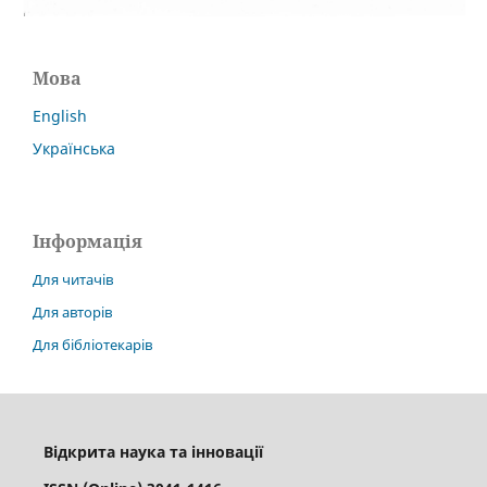
Мова
English
Українська
Інформація
Для читачів
Для авторів
Для бібліотекарів
Відкрита наука та інновації