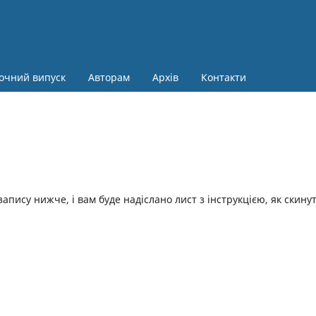
очний випуск
Авторам
Архів
Контакти
апису нижче, і вам буде надіслано лист з інструкцією, як скину