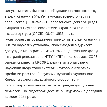
Випуск
містить сім статей, об'єднаних темою розвитку
відкритої науки в Україні в умовах воєнного часу та
євроінтеграції: значення Барселонської декларації для
зміцнення наукової екосистеми України та ключові
інфраструктури (ORCID, OUCI, URIS); питання
моніторингу впровадження принципів відкритої науки у
ЗВО та наукових установах; бізнес-моделі відкритого
доступу до монографій і механізми ліцензування; досвід
інтеграції репозитарію НТТУ "КПІ" з платформою CORE в
рамках спільноти URCORE; результати опитування
науковців щодо стану системи наукової експертизи;
проблеми реєстрації наукових журналів окупованого
Криму та захисту академічного суверенітету;
бібліометричний аналіз світових трендів досліджень
психологічної підготовки десантно-штурмових підрозділів
за 2000–2024 роки.
DOI:
https://doi.org/10.62405/osi.2025.03